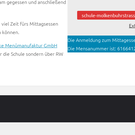
sam gegessen und anschließend
schule-molkenbuhrstras
 viel Zeit fürs Mittagsessen
Ex
en können.
Die Anmeldung zum Mittagesse
hke Menümanufaktur GmbH
Die Mensanummer ist: 6166412
r die Schule sondern über RW