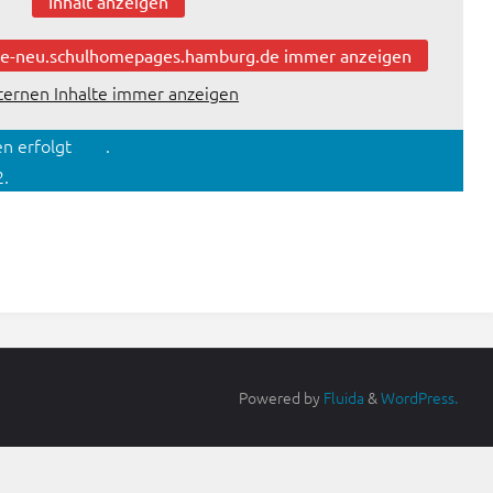
Inhalt anzeigen
se-neu.schulhomepages.hamburg.de immer anzeigen
ternen Inhalte immer anzeigen
n erfolgt
hier
.
.
Powered by
Fluida
&
WordPress.