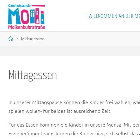
Skip
to
WILLKOMMEN AN DER MO
S
content
C
H
U
Home
Mittagessen
L
E
M
O
L
K
E
N
B
Mittagessen
U
H
R
S
T
R
A
S
S
In unserer Mittagspause können die Kinder frei wählen, wa
spielen wollen- für beides ist ausreichend Zeit.
E
Für das Essen kommen die Kinder in unsere Mensa. Mit de
Erzieher:innenteams lernen die Kinder hier, sich selbst das 