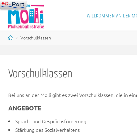
Skip
to
WILLKOMMEN AN DER MO
S
content
C
H
U
Home
Vorschulklassen
L
E
M
O
L
K
E
N
B
Vorschulklassen
U
H
R
S
T
R
Bei uns an der Molli gibt es zwei Vorschulklassen, die in
A
S
S
ANGEBOTE
E
Sprach- und Gesprächsförderung
Stärkung des Sozialverhaltens