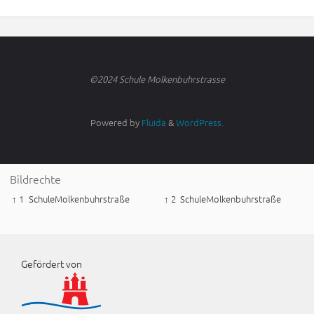
©2024 Schule Molkenbuhrstrasse
Powered by
Fluida
&
WordPress.
Bildrechte
↑ 1
SchuleMolkenbuhrstraße
↑ 2
SchuleMolkenbuhrstraße
Gefördert von