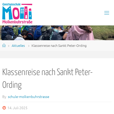
Skip
to
content
S
C
H
U
L
E
M
O
L
K
E
Home
Aktuelles
Klassenreise nach Sankt Peter-Ording
N
B
U
H
R
S
T
R
A
Klassenreise nach Sankt Peter-
S
S
E
Ording
By
schule-molkenbuhrstrasse
14. Juli 2025